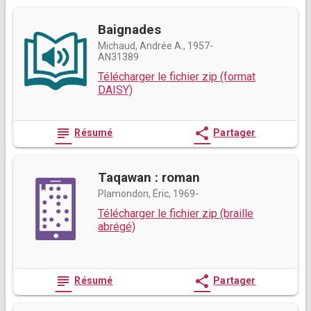
Baignades
Michaud, Andrée A., 1957-
AN31389
Télécharger le fichier zip (format
DAISY)
subject
share
Résumé
Partager
Taqawan : roman
Plamondon, Éric, 1969-
Télécharger le fichier zip (braille
abrégé)
subject
share
Résumé
Partager