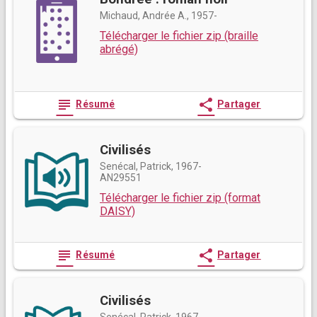
Michaud, Andrée A., 1957-
Télécharger le fichier zip (braille
abrégé)
subject
share
Résumé
Partager
Civilisés
Senécal, Patrick, 1967-
AN29551
Télécharger le fichier zip (format
DAISY)
subject
share
Résumé
Partager
Civilisés
Senécal, Patrick, 1967-