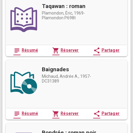
Taqawan : roman
Plamondon, Éric, 1969-
Plamondon P698t
subject
shopping_cart
share
Résumé
Réserver
Partager
Baignades
Michaud, Andrée A., 1957-
DC31389
subject
shopping_cart
share
Résumé
Réserver
Partager
Bondrée : roman noir