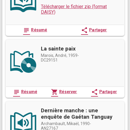
Télécharger le fichier zip (format
DAISY)
subject
share
Résumé
Partager
La sainte paix
Marois, André, 1959-
DC29151
subject
shopping_cart
share
Résumé
Réserver
Partager
Dernière manche : une
enquête de Gaétan Tanguay
Archambault, Mikaël, 1990-
AN27167