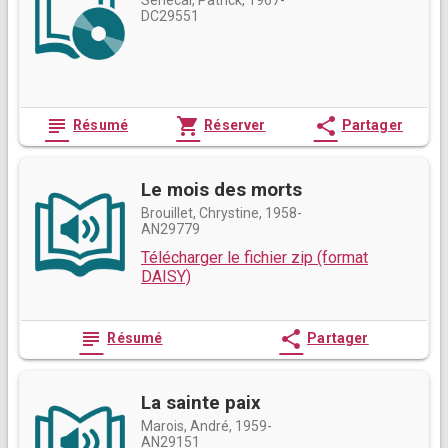
DC29551
subject
shopping_cart
share
Résumé
Réserver
Partager
Le mois des morts
Brouillet, Chrystine, 1958-
AN29779
Télécharger le fichier zip (format
DAISY)
subject
share
Résumé
Partager
La sainte paix
Marois, André, 1959-
AN29151