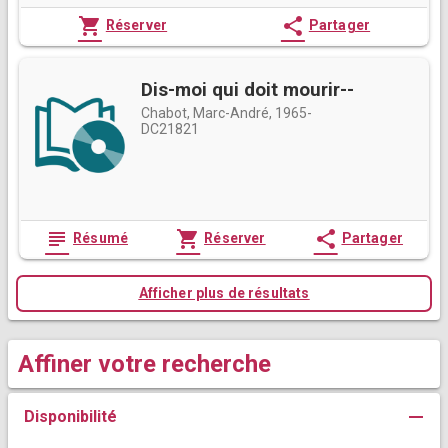
shopping_cart
share
Réserver
Partager
Dis-moi qui doit mourir--
Chabot, Marc-André, 1965-
DC21821
subject
shopping_cart
share
Résumé
Réserver
Partager
Afficher plus de résultats
Affiner votre recherche
remove
Disponibilité
Fermer les filtres Disponibilité