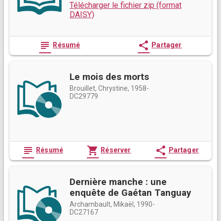
Télécharger le fichier zip (format
DAISY)
subject
share
Résumé
Partager
Le mois des morts
Brouillet, Chrystine, 1958-
DC29779
subject
shopping_cart
share
Résumé
Réserver
Partager
Dernière manche : une
enquête de Gaétan Tanguay
Archambault, Mikaël, 1990-
DC27167