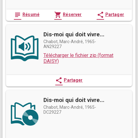
subject
shopping_cart
share
Résumé
Réserver
Partager
Dis-moi qui doit vivre...
Chabot, Marc-André, 1965-
AN29227
Télécharger le fichier zip (format
DAISY)
share
Partager
Dis-moi qui doit vivre...
Chabot, Marc-André, 1965-
DC29227