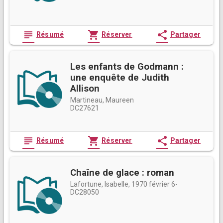
subject
shopping_cart
share
Résumé
Réserver
Partager
Les enfants de Godmann :
une enquête de Judith
Allison
Martineau, Maureen
DC27621
subject
shopping_cart
share
Résumé
Réserver
Partager
Chaîne de glace : roman
Lafortune, Isabelle, 1970 février 6-
DC28050