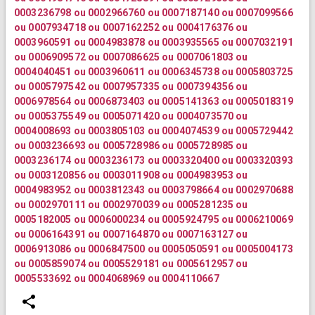
0003236798 ou 0002966760 ou 0007187140 ou 0007099566
ou 0007934718 ou 0007162252 ou 0004176376 ou
0003960591 ou 0004983878 ou 0003935565 ou 0007032191
ou 0006909572 ou 0007086625 ou 0007061803 ou
0004040451 ou 0003960611 ou 0006345738 ou 0005803725
ou 0005797542 ou 0007957335 ou 0007394356 ou
0006978564 ou 0006873403 ou 0005141363 ou 0005018319
ou 0005375549 ou 0005071420 ou 0004073570 ou
0004008693 ou 0003805103 ou 0004074539 ou 0005729442
ou 0003236693 ou 0005728986 ou 0005728985 ou
0003236174 ou 0003236173 ou 0003320400 ou 0003320393
ou 0003120856 ou 0003011908 ou 0004983953 ou
0004983952 ou 0003812343 ou 0003798664 ou 0002970688
ou 0002970111 ou 0002970039 ou 0005281235 ou
0005182005 ou 0006000234 ou 0005924795 ou 0006210069
ou 0006164391 ou 0007164870 ou 0007163127 ou
0006913086 ou 0006847500 ou 0005050591 ou 0005004173
ou 0005859074 ou 0005529181 ou 0005612957 ou
0005533692 ou 0004068969 ou 0004110667
share