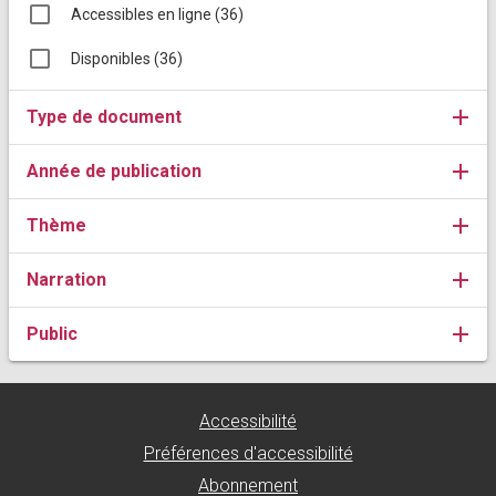
Accessibles en ligne
(
36
)
Disponibles
(
36
)
add
Type de document
Ouvrir les filtres Type de document
add
Année de publication
Ouvrir les filtres Année de publication
add
Thème
Ouvrir les filtres Thème
add
Narration
Ouvrir les filtres Narration
add
Public
Ouvrir les filtres Public
Accessibilité
Préférences d'accessibilité
Abonnement