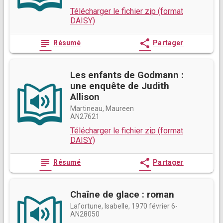
Télécharger le fichier zip (format
DAISY)
subject
share
Résumé
Partager
Les enfants de Godmann :
une enquête de Judith
Allison
Martineau, Maureen
AN27621
Télécharger le fichier zip (format
DAISY)
subject
share
Résumé
Partager
Chaîne de glace : roman
Lafortune, Isabelle, 1970 février 6-
AN28050