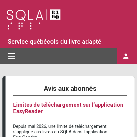
Service québécois du livre adapté
Menu principal
Mon 
person
Avis aux abonnés
Limites de téléchargement sur l’application
EasyReader
Depuis mai 2026, une limite de téléchargement
s'applique aux livres du SQLA dans l’application